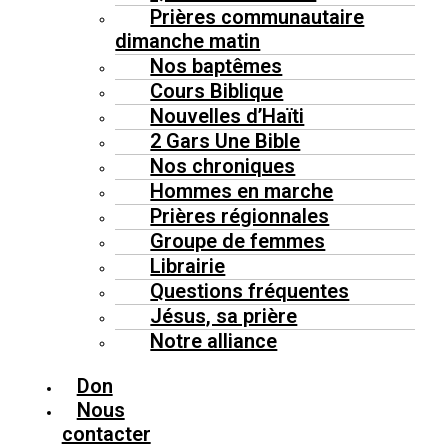
Prières communautaire
dimanche matin
Nos baptêmes
Cours Biblique
Nouvelles d’Haïti
2 Gars Une Bible
Nos chroniques
Hommes en marche
Prières régionnales
Groupe de femmes
Librairie
Questions fréquentes
Jésus, sa prière
Notre alliance
Don
Nous
contacter