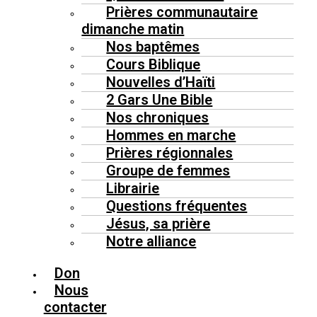
Prières communautaire
dimanche matin
Nos baptêmes
Cours Biblique
Nouvelles d’Haïti
2 Gars Une Bible
Nos chroniques
Hommes en marche
Prières régionnales
Groupe de femmes
Librairie
Questions fréquentes
Jésus, sa prière
Notre alliance
Don
Nous
contacter