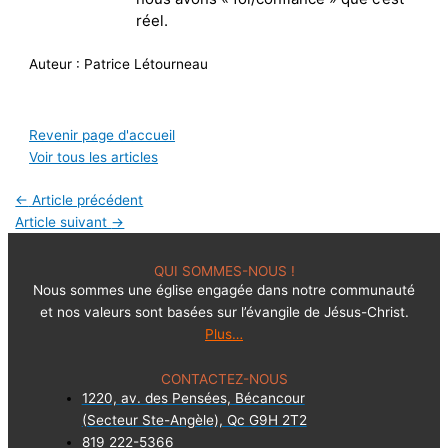
réel.
Auteur : Patrice Létourneau
Revenir page d'accueil
Voir tous les articles
←
Article précédent
Article suivant
→
QUI SOMMES-NOUS !
Nous sommes une église engagée dans notre communauté
et nos valeurs sont basées sur l’évangile de Jésus-Christ.
Plus…
CONTACTEZ-NOUS
1220, av. des Pensées, Bécancour
(Secteur Ste-Angèle), Qc G9H 2T2
819 222-5366