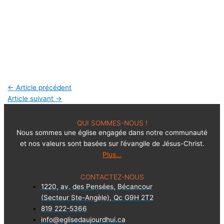
←
Article précédent
Article suivant
→
QUI SOMMES-NOUS !
Nous sommes une église engagée dans notre communauté
et nos valeurs sont basées sur l’évangile de Jésus-Christ.
Plus…
CONTACTEZ-NOUS
1220, av. des Pensées, Bécancour
(Secteur Ste-Angèle), Qc G9H 2T2
819 222-5366
info@eglisedaujourdhui.ca