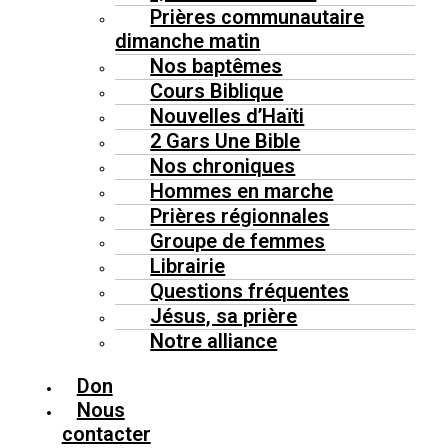
Prières communautaire
dimanche matin
Nos baptêmes
Cours Biblique
Nouvelles d’Haïti
2 Gars Une Bible
Nos chroniques
Hommes en marche
Prières régionnales
Groupe de femmes
Librairie
Questions fréquentes
Jésus, sa prière
Notre alliance
Don
Nous
contacter