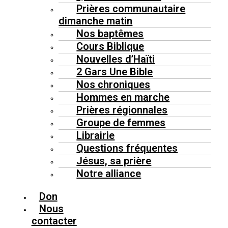
Prières communautaire
dimanche matin
Nos baptêmes
Cours Biblique
Nouvelles d’Haïti
2 Gars Une Bible
Nos chroniques
Hommes en marche
Prières régionnales
Groupe de femmes
Librairie
Questions fréquentes
Jésus, sa prière
Notre alliance
Don
Nous
contacter