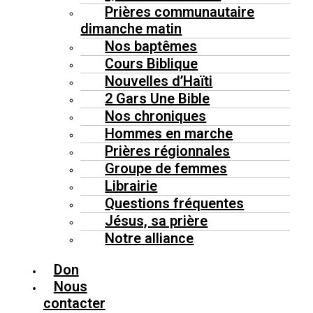
Prières communautaire
dimanche matin
Nos baptêmes
Cours Biblique
Nouvelles d’Haïti
2 Gars Une Bible
Nos chroniques
Hommes en marche
Prières régionnales
Groupe de femmes
Librairie
Questions fréquentes
Jésus, sa prière
Notre alliance
Don
Nous
contacter