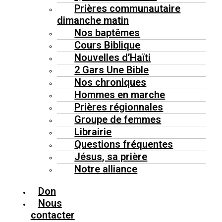
Prières communautaire
dimanche matin
Nos baptêmes
Cours Biblique
Nouvelles d’Haïti
2 Gars Une Bible
Nos chroniques
Hommes en marche
Prières régionnales
Groupe de femmes
Librairie
Questions fréquentes
Jésus, sa prière
Notre alliance
Don
Nous
contacter