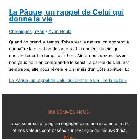
La Pâque, un rappel de Celui qui
donne la vie
Chroniques
,
Yvan
/
Yvan Hould
Quand on prend le temps d’observer la nature, on apprend à
connaître la direction des vents et la couleur du ciel qui
nous indiquent le temps qu’il fera. Ainsi, nous devons lever
nos yeux pour en comprendre le sens! La parole de Dieu est
semblable, elle nous révèle le ciel mais d’un côté spirituel. Et
La Pâque, un rappel de Celui qui donne la vie
Lire la suite »
QUI SOMMES-NOUS !
Nous sommes une église engagée dans notre communauté
et nos valeurs sont basées sur l’évangile de Jésus-Christ.
Plus…