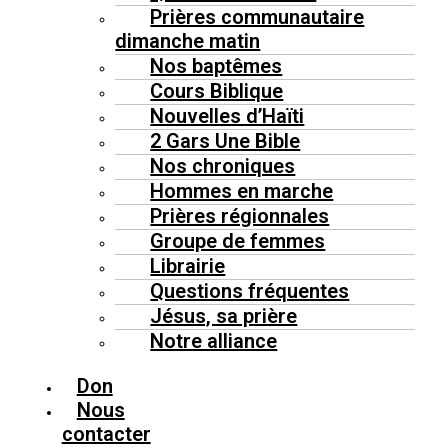
Prières communautaire
dimanche matin
Nos baptêmes
Cours Biblique
Nouvelles d’Haïti
2 Gars Une Bible
Nos chroniques
Hommes en marche
Prières régionnales
Groupe de femmes
Librairie
Questions fréquentes
Jésus, sa prière
Notre alliance
Don
Nous
contacter